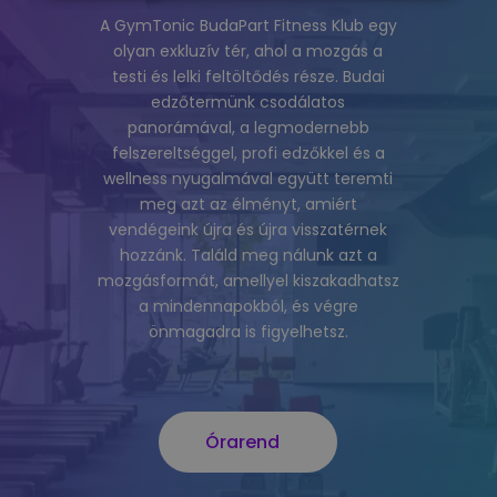
A GymTonic BudaPart Fitness Klub egy
olyan exkluzív tér, ahol a mozgás a
testi és lelki feltöltődés része. Budai
edzőtermünk csodálatos
panorámával, a legmodernebb
felszereltséggel, profi edzőkkel és a
wellness nyugalmával együtt teremti
meg azt az élményt, amiért
vendégeink újra és újra visszatérnek
hozzánk.
Találd meg nálunk azt a
mozgásformát, amellyel kiszakadhatsz
a mindennapokból, és végre
önmagadra is figyelhetsz.
Órarend