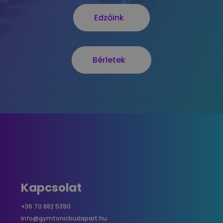
Edzőink
Bérletek
Kapcsolat
+36 70 882 5390
info@gymtonicbudapart.hu