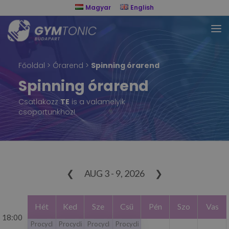
Magyar
English
Főoldal
>
Órarend
>
Spinning órarend
Spinning órarend
Csatlakozz
TE
is a valamelyik
csoportunkhoz!