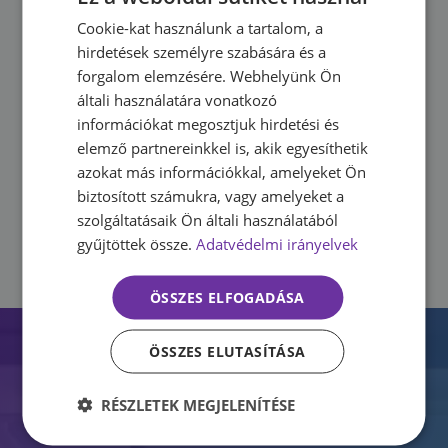
CSAK bérlettel rendelkező regisztrált vendégeink
Cookie-kat használunk a tartalom, a
HUNGARIAN
tudnak csoportos órára jelentkezni online.
hirdetések személyre szabására és a
ENGLISH
HA egy óra betelt, akkor nem tudsz foglalni.
forgalom elemzésére. Webhelyünk Ön
HA le szeretnéd mondani a foglalásod, akkor
általi használatára vonatkozó
ugyanezen a felületen tudod megtenni az órarend
információkat megosztjuk hirdetési és
fülön.
elemző partnereinkkel is, akik egyesíthetik
HA le szeretnéd mondani a foglalt időpontot azt
azokat más információkkal, amelyeket Ön
biztosított számukra, vagy amelyeket a
az óra kezdése előtt minimum 4 órával tedd meg.
szolgáltatásaik Ön általi használatából
4 órán belüli lemondás esetén az alkalom a
gyűjtöttek össze.
Adatvédelmi irányelvek
bérletedből levonásra kerül.
ÖSSZES ELFOGADÁSA
ÖSSZES ELUTASÍTÁSA
Kezdd el még ma!
RÉSZLETEK MEGJELENÍTÉSE