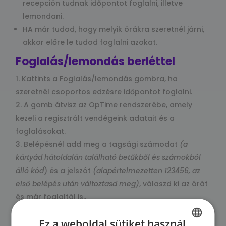
recepción tudnak időpontot foglalni, illetve
lemondani.
HA már tudod, hogy melyik órákra szeretnél járni,
akkor előre le tudod foglalni azokat.
Foglalás/lemondás berléttel
Kattints a Foglalás/lemondás gombra, ha
szeretnél csoportos edzésre időpontot foglalni.
A gomb átvisz az OpTime rendszerébe, amely
kezeli a regisztrált vendégeink adatait és a
foglalásokat.
Belépésnél add meg a tagsági számodat
(a
kártyád hátoldalán található betűkből és számokból
álló kód
) és a jelszót
(alapértelmezetten 123456, az
első belépés után változtasd meg)
, válaszd ki az órát
és már foglaltál is..
Fontos információk
Ez a weboldal sütiket használ