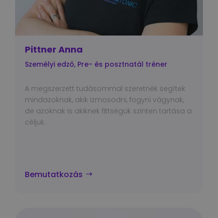
Pittner Anna
Személyi edző, Pre- és posztnatál tréner
A megszerzett tudásommal szeretnék segítek
mindazoknak, akik izmosodni, fogyni vágynak,
de azoknak is akiknek fittségük szinten tartása a
céljuk.
Bemutatkozás