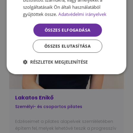
szolgáltatásaik Ön általi használatából
gyűjtöttek össze.
Adatvédelmi irányelvek
ÖSSZES ELFOGADÁSA
ÖSSZES ELUTASÍTÁSA
RÉSZLETEK MEGJELENÍTÉSE
Lakatos Enikő
Személyi- és csoportos pilates
Edzéseimet a pilates alapelvek szemléletében
építem fel, melyek lehetővé teszik a progresszív