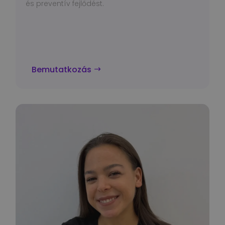
és preventív fejlődést.
Bemutatkozás