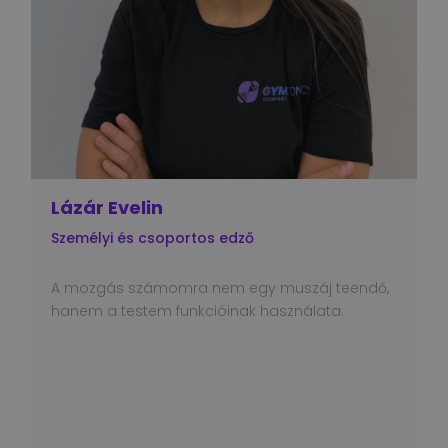
Lázár Evelin
Személyi és csoportos edző
A mozgás számomra nem egy muszáj teendő,
hanem a testem funkcióinak használata.