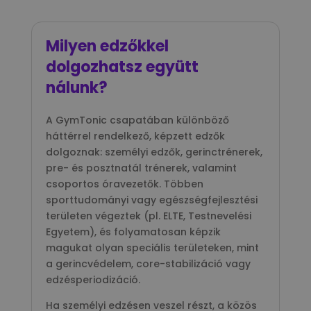
Milyen edzőkkel
dolgozhatsz együtt
nálunk?
A GymTonic csapatában különböző
háttérrel rendelkező, képzett edzők
dolgoznak: személyi edzők, gerinctrénerek,
pre- és posztnatál trénerek, valamint
csoportos óravezetők. Többen
sporttudományi vagy egészségfejlesztési
területen végeztek (pl. ELTE, Testnevelési
Egyetem), és folyamatosan képzik
magukat olyan speciális területeken, mint
a gerincvédelem, core-stabilizáció vagy
edzésperiodizáció.
Ha személyi edzésen veszel részt, a közös