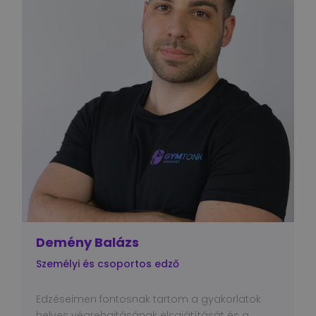
Demény Balázs
Személyi és csoportos edző
Edzéseimen fontosnak tartom a gyakorlatok
helyes végrehajtásának elsajátítását és a