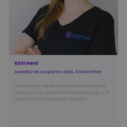
Kóti Heni
Személyi-és csoportos edző, Gerinctréner
Hiszem, hogy képes vagy örömmel sportolni,
akkor is, ha azt gondolod magadról, hogy a Te
tested nem mozgásra lett kitalálva!