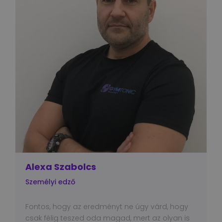
Alexa Szabolcs
Személyi edző
Fontos, hogy az eredményt ne úgy várd, hogy
csak félig teszed oda magad, mert az olyan is