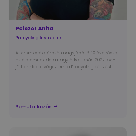
Pelczer Anita
Procycling Instruktor
A teremkerékpározás nagyjából 8-10 éve része
az életemnek de a nagy átkattanás 2022-ben
jött amikor elvégeztem a Procycling képzést.
Bemutatkozás