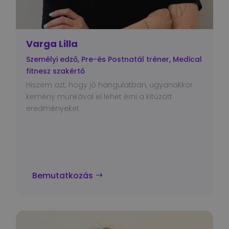
Varga Lilla
Személyi edző, Pre-és Postnatál tréner, Medical
fitnesz szakértő
Hiszem azt, hogy jó hangulatban, ugyanakkor
kemény munkával el lehet érni a kitűzött
eredményeket.
Bemutatkozás