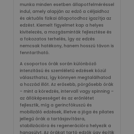
munka minden esetben állapotfelméréssel
indul, amely alapján az edző a céljaidhoz
és aktuális fizikai állapotodhoz igazítja az
edzést. Kiemelt figyelmet kap a helyes
kivitelezés, a mozgásminták fejlesztése és
a fokozatos terhelés, így az edzés
nemcsak hatékony, hanem hosszú távon is
fenntartható.
A csoportos órák során különböző
intenzitású és szemléletű edzések közül
választhatsz, így könnyen megtalálhatod
a hozzád illőt. Az erősebb, pörgősebb órák
– mint a köredzés, intervall vagy spinning –
az állóképességet és az erőnlétet
fejlesztik, míg a gerincfókuszú és
mobilizáló edzések, illetve a jóga és pilates
jellegű órák a tartásjavításra,
stabilizációra és regenerációra helyezik a
hangsúlyt. Az órákat tartó edzők úgy építik