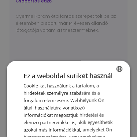
Csoportos edző
Gyermekkorom óta fontos szerepet tölt be az
életemben a sport, már 14 évesen állandó
látogatója voltam a fitnesztermeknek.
Bemutatkozás
Ez a weboldal sütiket használ
Cookie-kat használunk a tartalom, a
HUNGARIAN
hirdetések személyre szabására és a
ENGLISH
forgalom elemzésére. Webhelyünk Ön
általi használatára vonatkozó
információkat megosztjuk hirdetési és
elemző partnereinkkel is, akik egyesíthetik
azokat más információkkal, amelyeket Ön
biztosított számukra, vagy amelyeket a