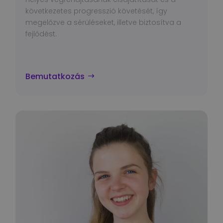
következetes progresszió követését, így
megelőzve a sérüléseket, illetve biztosítva a
fejlődést.
Bemutatkozás