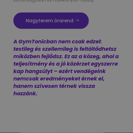
biztonságosan és hatékonyan haladj.
Nagyterem órarend
A GymTonicban nem csak edzel:
testileg és szellemileg is feltöltődhetsz
miközben fejlődsz. Ez az a közeg, ahol a
teljesítmény és a jó közérzet egyszerre
kap hangsúlyt – ezért vendégeink
nemcsak eredményeket érnek el,
hanem szívesen térnek vissza
hozzánk.