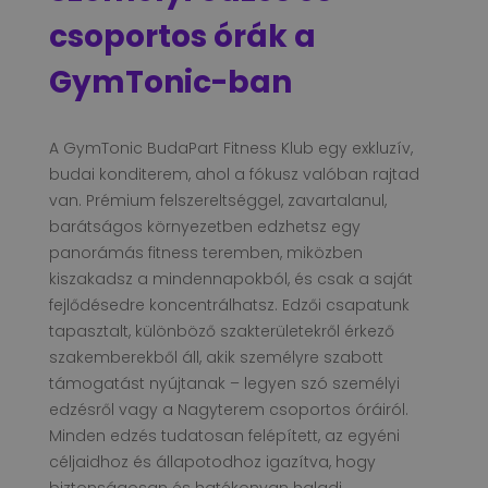
csoportos órák a
GymTonic-ban
A GymTonic BudaPart Fitness Klub egy exkluzív,
budai konditerem, ahol a fókusz valóban rajtad
van. Prémium felszereltséggel, zavartalanul,
barátságos környezetben edzhetsz egy
panorámás fitness teremben, miközben
kiszakadsz a mindennapokból, és csak a saját
fejlődésedre koncentrálhatsz. Edzői csapatunk
tapasztalt, különböző szakterületekről érkező
szakemberekből áll, akik személyre szabott
támogatást nyújtanak – legyen szó személyi
edzésről vagy a Nagyterem csoportos óráiról.
Minden edzés tudatosan felépített, az egyéni
céljaidhoz és állapotodhoz igazítva, hogy