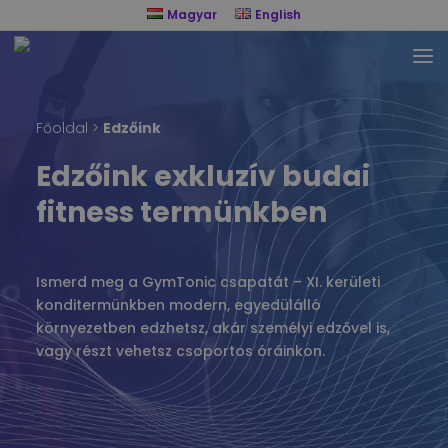
Magyar
English
Főoldal
>
Edzőink
Edzőink exkluzív budai
fitness termünkben
Ismerd meg a GymTonic csapatát – XI. kerületi
konditermünkben modern, egyedülálló
környezetben edzhetsz, akár személyi edzővel is,
vagy részt vehetsz csoportos óráinkon.